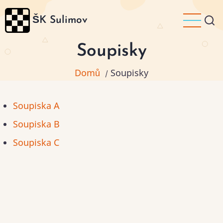
Přejít
ŠK Sulimov
k
hlavnímu
Soupisky
obsahu
Domů
Soupisky
/
Soupiska A
Soupiska B
Soupiska C