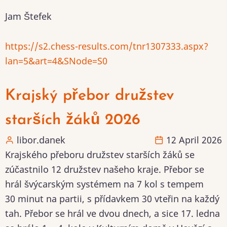
Jam Štefek
https://s2.chess-results.com/tnr1307333.aspx?
lan=5&art=4&SNode=S0
Krajský přebor družstev
starších žáků 2026
libor.danek
12 April 2026
Krajského přeboru družstev starších žáků se
zúčastnilo 12 družstev našeho kraje. Přebor se
hrál švýcarským systémem na 7 kol s tempem
30 minut na partii, s přídavkem 30 vteřin na každý
tah. Přebor se hrál ve dvou dnech, a sice 17. ledna