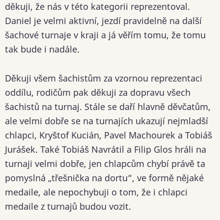
děkuji, že nás v této kategorii reprezentoval.
Daniel je velmi aktivní, jezdí pravidelně na další
šachové turnaje v kraji a já věřím tomu, že tomu
tak bude i nadále.
Děkuji všem šachistům za vzornou reprezentaci
oddílu, rodičům pak děkuji za dopravu všech
šachistů na turnaj. Stále se daří hlavně děvčatům,
ale velmi dobře se na turnajích ukazují nejmladší
chlapci, Kryštof Kucián, Pavel Machourek a Tobiáš
Jurášek. Také Tobiáš Navrátil a Filip Glos hráli na
turnaji velmi dobře, jen chlapcům chybí právě ta
pomyslná „třešnička na dortu“, ve formě nějaké
medaile, ale nepochybuji o tom, že i chlapci
medaile z turnajů budou vozit.