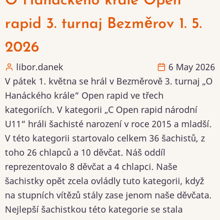
O Hanáckého krále Open
rapid 3. turnaj Bezměrov 1. 5.
2026
libor.danek
6 May 2026
V pátek 1. května se hrál v Bezměrově 3. turnaj „O
Hanáckého krále“ Open rapid ve třech
kategoriích. V kategorii „C Open rapid národní
U11“ hráli šachisté narození v roce 2015 a mladší.
V této kategorii startovalo celkem 36 šachistů, z
toho 26 chlapců a 10 děvčat. Náš oddíl
reprezentovalo 8 děvčat a 4 chlapci. Naše
šachistky opět zcela ovládly tuto kategorii, když
na stupních vítězů stály zase jenom naše děvčata.
Nejlepší šachistkou této kategorie se stala