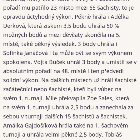
pořadí mu patřilo 23 místo mezi 65 šachisty, to je
opravdu úctyhodný výkon. Pěkně hrála i Adélka
Derková, která ziskem 3,5 bodu uhrála 50 %
možných bodů a mezi děvčaty skončila na 5.
místě, také pěkný výsledek. 3 body uhrála i
Sofinka Janáčová i ta může být se svým výkonem
spokojena. Vojta Buček uhrál 3 body a umístil se v
absolutním pořadí na 48. místě i ten předvedl
solidní výkon. Na dalších místech už hráli šachisté
začátečníci nebo šachisté, kteří byli vůbec na
svém 1. turnaji. Mile překvapila Zoe Sales, která
na svém 1. turnaji uhrála 2,5 bodu a zanechala za
sebou v turnaji dalších 15 šachistů a šachistek.
Amálka Gajdošíková hrála také na 1. šachovém
turnaji a uhrála velmi pěkné 2,5 body. Tobiáš