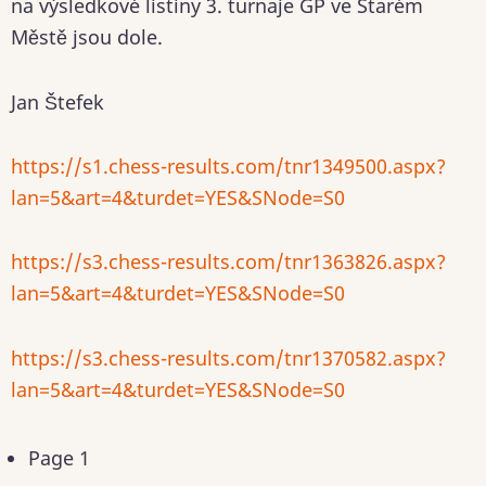
na výsledkové listiny 3. turnaje GP ve Starém
Městě jsou dole.
Jan Štefek
https://s1.chess-results.com/tnr1349500.aspx?
lan=5&art=4&turdet=YES&SNode=S0
https://s3.chess-results.com/tnr1363826.aspx?
lan=5&art=4&turdet=YES&SNode=S0
https://s3.chess-results.com/tnr1370582.aspx?
lan=5&art=4&turdet=YES&SNode=S0
Pagination
Page 1