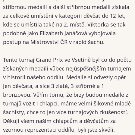
stříbrnou medaili a další stříbrnou medaili získala
za celkové umístění v kategorii děvčat do 12 let,
kde se umístila také na 2. místě. Viktorka se tak
podobně jako Elizabeth Janáčová vybojovala
postup na Mistrovství ČR v rapid šachu.
Tento turnaj Grand Prix ve Vsetíně byl co do počtu
získaných medailí vůbec nejúspěšnějším turnajem
v historii našeho oddílu. Medaile si odvezly opět
jen děvčata, a sice 3 zlaté, 3 stříbrné a 1
bronzovou. Věřím tomu, že brzy budou medaile z
turnajů vozit i chlapci, máme velmi šikovné mladé
šachisty, chce to jen více turnajových zkušeností.
Děkuji všem našim chlapcům a děvčatům za
vzornou reprezentaci oddílu, byli jste skvělí.