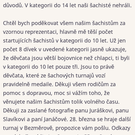
důvodů. V kategorii do 14 let naši šachisté nehráli.
Chtěl bych poděkovat všem našim šachistům za
vzornou reprezentaci, hlavně mě těší počet
startujících šachistů v kategorii do 10 let. Už jen
počet 8 dívek v uvedené kategorii jasně ukazuje,
že děvčata jsou větší bojovnice než chlapci, ti byli
v kategorii do 10 let pouze tři. Jsou to právě
děvčata, které ze šachových turnajů vozí
pravidelně medaile. Děkuji všem rodičům za
pomoc s dopravou, moc si vážím toho, že
věnujete našim šachistům tolik volného času.
Děkuji za zaslané fotografie panu Juráškovi, panu
Slavíkovi a paní Janáčové. 28. března se hraje další
turnaj v Bezměrově, propozice vám pošlu. Odkazy