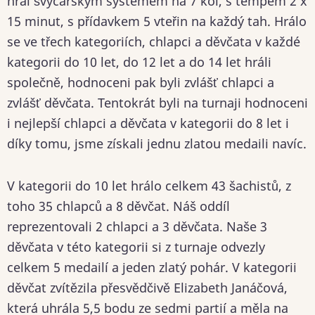
hrál švýcarským systémem na 7 kol, s tempem 2 x
15 minut, s přídavkem 5 vteřin na každý tah. Hrálo
se ve třech kategoriích, chlapci a děvčata v každé
kategorii do 10 let, do 12 let a do 14 let hráli
společně, hodnoceni pak byli zvlášť chlapci a
zvlášť děvčata. Tentokrát byli na turnaji hodnoceni
i nejlepší chlapci a děvčata v kategorii do 8 let i
díky tomu, jsme získali jednu zlatou medaili navíc.
V kategorii do 10 let hrálo celkem 43 šachistů, z
toho 35 chlapců a 8 děvčat. Náš oddíl
reprezentovali 2 chlapci a 3 děvčata. Naše 3
děvčata v této kategorii si z turnaje odvezly
celkem 5 medailí a jeden zlatý pohár. V kategorii
děvčat zvítězila přesvědčivě Elizabeth Janáčová,
která uhrála 5,5 bodu ze sedmi partií a měla na