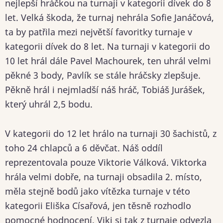
nejlepší hráčkou na turnaji v kategorii dívek do 8
let. Velká škoda, že turnaj nehrála Sofie Janáčová,
ta by patřila mezi největší favoritky turnaje v
kategorii dívek do 8 let. Na turnaji v kategorii do
10 let hrál dále Pavel Machourek, ten uhrál velmi
pěkné 3 body, Pavlík se stále hráčsky zlepšuje.
Pěkně hrál i nejmladší náš hráč, Tobiáš Jurášek,
který uhrál 2,5 bodu.
V kategorii do 12 let hrálo na turnaji 30 šachistů, z
toho 24 chlapců a 6 děvčat. Náš oddíl
reprezentovala pouze Viktorie Válková. Viktorka
hrála velmi dobře, na turnaji obsadila 2. místo,
měla stejně bodů jako vítězka turnaje v této
kategorii Eliška Císařová, jen těsně rozhodlo
pomocné hodnocení. Viki si tak z turnaje odvezla