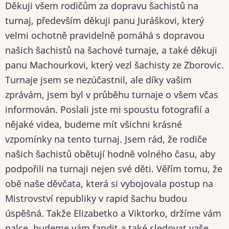
Děkuji všem rodičům za dopravu šachistů na
turnaj, především děkuji panu Juráškovi, který
velmi ochotně pravidelně pomáhá s dopravou
našich šachistů na šachové turnaje, a také děkuji
panu Machourkovi, který vezl šachisty ze Zborovic.
Turnaje jsem se nezúčastnil, ale díky vašim
zprávám, jsem byl v průběhu turnaje o všem včas
informován. Poslali jste mi spoustu fotografií a
nějaké videa, budeme mít všichni krásné
vzpomínky na tento turnaj. Jsem rád, že rodiče
našich šachistů obětují hodně volného času, aby
podpořili na turnaji nejen své děti. Věřím tomu, že
obě naše děvčata, která si vybojovala postup na
Mistrovství republiky v rapid šachu budou
úspěšná. Takže Elizabetko a Viktorko, držíme vám
palce, budeme vám fandit a také sledovat vaše