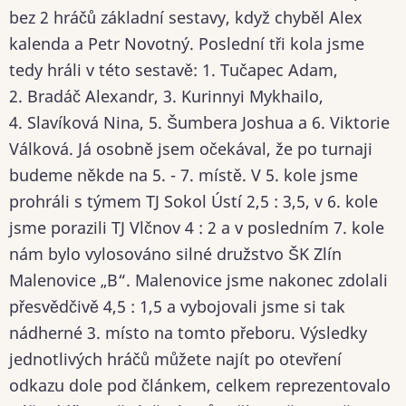
bez 2 hráčů základní sestavy, když chyběl Alex
kalenda a Petr Novotný. Poslední tři kola jsme
tedy hráli v této sestavě: 1. Tučapec Adam,
2. Bradáč Alexandr, 3. Kurinnyi Mykhailo,
4. Slavíková Nina, 5. Šumbera Joshua a 6. Viktorie
Válková. Já osobně jsem očekával, že po turnaji
budeme někde na 5. - 7. místě. V 5. kole jsme
prohráli s týmem TJ Sokol Ústí 2,5 : 3,5, v 6. kole
jsme porazili TJ Vlčnov 4 : 2 a v posledním 7. kole
nám bylo vylosováno silné družstvo ŠK Zlín
Malenovice „B“. Malenovice jsme nakonec zdolali
přesvědčivě 4,5 : 1,5 a vybojovali jsme si tak
nádherné 3. místo na tomto přeboru. Výsledky
jednotlivých hráčů můžete najít po otevření
odkazu dole pod článkem, celkem reprezentovalo