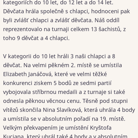
kategoriích do 10 let, do 12 let a do 14 let.
Děvčata hrála společně s chlapci, hodnoceni pak
byli zvlášť chlapci a zvlášť děvčata. Náš oddíl
reprezentovalo na turnaji celkem 13 šachistů, z
toho 9 děvčat a 4 chlapci.
V kategorii do 10 let hráli 3 naši chlapci a 8
děvčat. Na velmi pěkném 2. místě se umístila
Elizabeth Janáčová, které ve velmi těžké
konkurenci ziskem 5 bodů ze sedmi partií
vybojovala stříbrnou medaili a z turnaje si také
odnesla pěknou věcnou cenu. Těsně pod stupni
vítězů skončila Nina Slavíková, která uhrála 4 body
a umístila se v absolutním pořadí na 19. místě.
Velkým překvapením je umístění Kryštofa
Kuciana, který uhrál také 4 body a v absolutním