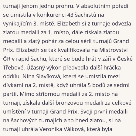
turnaji jenom jednu prohru. V absolutním pořadí
se umístila v konkurenci 43 šachistů na
vynikajícím 3. místě. Elizabeth si z turnaje odvezla
zlatou medaili za 1. místo, dále získala zlatou
medaili a zlatý pohár za celou sérii turnajů Grand
Prix. Elizabeth se tak kvalifikovala na Mistrovství
ČR v rapid šachu, které se bude hrát v září v České
Třebové. Úžasný výkon předvedla další hráčka
oddílu, Nina Slavíková, která se umístila mezi
dívkami na 2. místě, když uhrála 5 bodů ze sedmi
partií. Mimo stříbrnou medaili za 2. místo na
turnaji, získala další bronzovou medaili za celkové
umístění v turnaji Grand Prix. Svoji první medaili
na šachových turnajích a to hned zlatou, si na
turnaji uhrála Veronika Válková, která byla