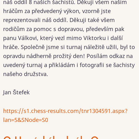
náš oddíl 8 našich šachistů. Děkuji všem našim
hráčům za předvedený výkon, vzorně jste
reprezentovali náš oddíl. Děkuji také všem
rodičům za pomoc s dopravou, především pak
panu Válkovi, který vezl mimo Viktorku i další
hráče. Společně jsme si turnaj náležitě užili, byl to
opravdu nádherně prožitý den! Posílám odkaz na
uvedený turnaj a přikládám i fotografii se šachisty
našeho družstva.
Jan Štefek
https://s1.chess-results.com/tnr1304591.aspx?
lan=5&SNode=S0