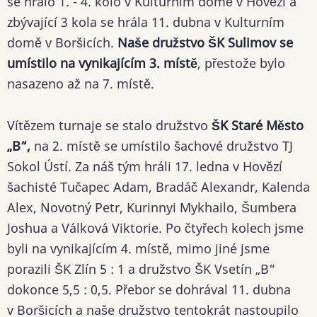
se hrálo 1. - 4. kolo v Kulturním domě v Hovězí a
zbývající 3 kola se hrála 11. dubna v Kulturním
domě v Boršicích.
Naše družstvo ŠK Sulimov se
umístilo na vynikajícím 3. místě
, přestože bylo
nasazeno až na 7. místě.
Vítězem turnaje se stalo družstvo
ŠK Staré Město
„B“,
na 2. místě se umístilo šachové družstvo TJ
Sokol Ústí. Za náš tým hráli 17. ledna v Hovězí
šachisté Tučapec Adam, Bradáč Alexandr, Kalenda
Alex, Novotný Petr, Kurinnyi Mykhailo, Šumbera
Joshua a Válková Viktorie. Po čtyřech kolech jsme
byli na vynikajícím 4. místě, mimo jiné jsme
porazili ŠK Zlín 5 : 1 a družstvo ŠK Vsetín „B“
dokonce 5,5 : 0,5. Přebor se dohrával 11. dubna
v Boršicích a naše družstvo tentokrát nastoupilo