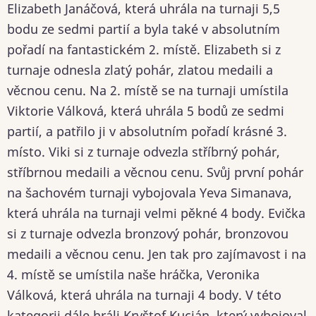
Elizabeth Janáčová, která uhrála na turnaji 5,5
bodu ze sedmi partií a byla také v absolutním
pořadí na fantastickém 2. místě. Elizabeth si z
turnaje odnesla zlatý pohár, zlatou medaili a
věcnou cenu. Na 2. místě se na turnaji umístila
Viktorie Válková, která uhrála 5 bodů ze sedmi
partií, a patřilo ji v absolutním pořadí krásné 3.
místo. Viki si z turnaje odvezla stříbrný pohár,
stříbrnou medaili a věcnou cenu. Svůj první pohár
na šachovém turnaji vybojovala Yeva Simanava,
která uhrála na turnaji velmi pěkné 4 body. Evička
si z turnaje odvezla bronzový pohár, bronzovou
medaili a věcnou cenu. Jen tak pro zajímavost i na
4. místě se umístila naše hráčka, Veronika
Válková, která uhrála na turnaji 4 body. V této
kategorii dále hráli Kryštof Kucián, který vybojoval