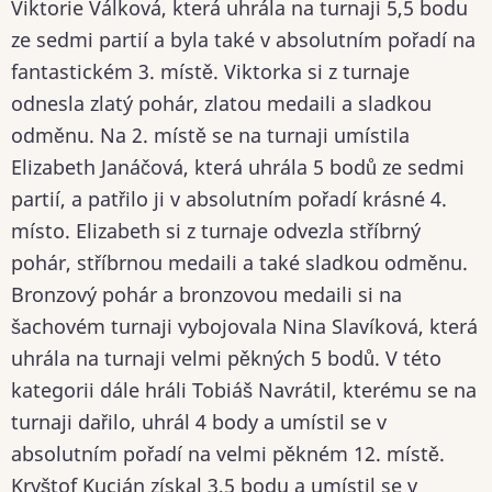
Viktorie Válková, která uhrála na turnaji 5,5 bodu
ze sedmi partií a byla také v absolutním pořadí na
fantastickém 3. místě. Viktorka si z turnaje
odnesla zlatý pohár, zlatou medaili a sladkou
odměnu. Na 2. místě se na turnaji umístila
Elizabeth Janáčová, která uhrála 5 bodů ze sedmi
partií, a patřilo ji v absolutním pořadí krásné 4.
místo. Elizabeth si z turnaje odvezla stříbrný
pohár, stříbrnou medaili a také sladkou odměnu.
Bronzový pohár a bronzovou medaili si na
šachovém turnaji vybojovala Nina Slavíková, která
uhrála na turnaji velmi pěkných 5 bodů. V této
kategorii dále hráli Tobiáš Navrátil, kterému se na
turnaji dařilo, uhrál 4 body a umístil se v
absolutním pořadí na velmi pěkném 12. místě.
Kryštof Kucián získal 3,5 bodu a umístil se v