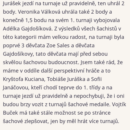
Jurášek jezdí na turnaje už pravidelně, ten uhrál 2
body. Veronika Válková uhrála také 2 body a
konečně 1,5 bodu na svém 1. turnaji vybojovala
Adélka Gajdošíková. Z výsledků všech šachistů v
této kategorii mám velkou radost, na turnaji byla
poprvé 3 děvčata Zoe Sales a děvčata
Gajdošíkovy, tato děvčata mají před sebou
skvělou šachovou budoucnost. Jsem také rád, že
máme v oddíle další perspektivní hráče a to
Kryštofa Kuciana, Tobiáše Juráška a Sofii
Janáčovou, kteří chodí teprve do 1. třídy a na
turnaje jezdí už pravidelně a nepochybuji, že i oni
budou brzy vozit z turnajů šachové medaile. Vojtík
Buček má také stále možnost se po stránce
šachové zlepšovat, jen by měl hrát více turnajů.