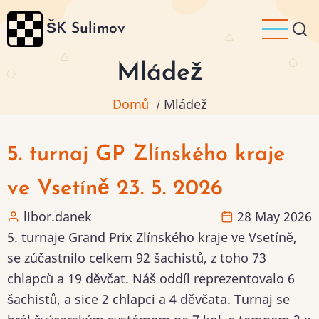
Přejít
ŠK Sulimov
k
hlavnímu
Mládež
obsahu
Domů
Mládež
/
5. turnaj GP Zlínského kraje
ve Vsetíně 23. 5. 2026
libor.danek
28 May 2026
5. turnaje Grand Prix Zlínského kraje ve Vsetíně,
se zúčastnilo celkem 92 šachistů, z toho 73
chlapců a 19 děvčat. Náš oddíl reprezentovalo 6
šachistů, a sice 2 chlapci a 4 děvčata. Turnaj se