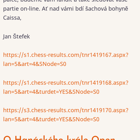
partie on-line. Ať nad vámi bdí šachová bohyně
Caissa,
Jan Štefek
https://s1.chess-results.com/tnr1419167.aspx?
lan=5&art=4&SNode=S0
https://s1.chess-results.com/tnr1419168.aspx?
lan=5&art=4&turdet=YES&SNode=S0
https://s3.chess-results.com/tnr1419170.aspx?
lan=5&art=4&turdet=YES&SNode=S0