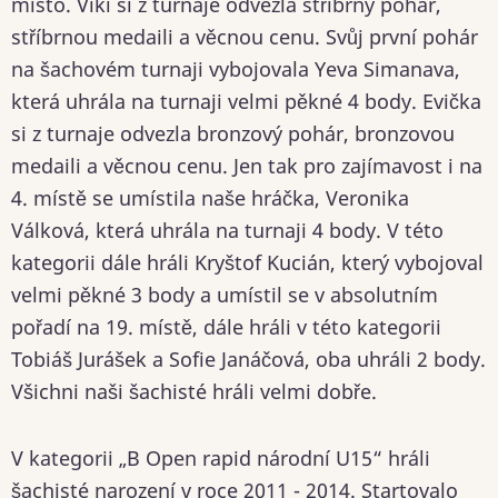
místo. Viki si z turnaje odvezla stříbrný pohár,
stříbrnou medaili a věcnou cenu. Svůj první pohár
na šachovém turnaji vybojovala Yeva Simanava,
která uhrála na turnaji velmi pěkné 4 body. Evička
si z turnaje odvezla bronzový pohár, bronzovou
medaili a věcnou cenu. Jen tak pro zajímavost i na
4. místě se umístila naše hráčka, Veronika
Válková, která uhrála na turnaji 4 body. V této
kategorii dále hráli Kryštof Kucián, který vybojoval
velmi pěkné 3 body a umístil se v absolutním
pořadí na 19. místě, dále hráli v této kategorii
Tobiáš Jurášek a Sofie Janáčová, oba uhráli 2 body.
Všichni naši šachisté hráli velmi dobře.
V kategorii „B Open rapid národní U15“ hráli
šachisté narození v roce 2011 - 2014. Startovalo