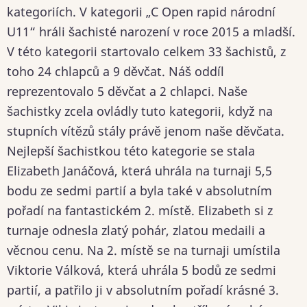
kategoriích. V kategorii „C Open rapid národní
U11“ hráli šachisté narození v roce 2015 a mladší.
V této kategorii startovalo celkem 33 šachistů, z
toho 24 chlapců a 9 děvčat. Náš oddíl
reprezentovalo 5 děvčat a 2 chlapci. Naše
šachistky zcela ovládly tuto kategorii, když na
stupních vítězů stály právě jenom naše děvčata.
Nejlepší šachistkou této kategorie se stala
Elizabeth Janáčová, která uhrála na turnaji 5,5
bodu ze sedmi partií a byla také v absolutním
pořadí na fantastickém 2. místě. Elizabeth si z
turnaje odnesla zlatý pohár, zlatou medaili a
věcnou cenu. Na 2. místě se na turnaji umístila
Viktorie Válková, která uhrála 5 bodů ze sedmi
partií, a patřilo ji v absolutním pořadí krásné 3.