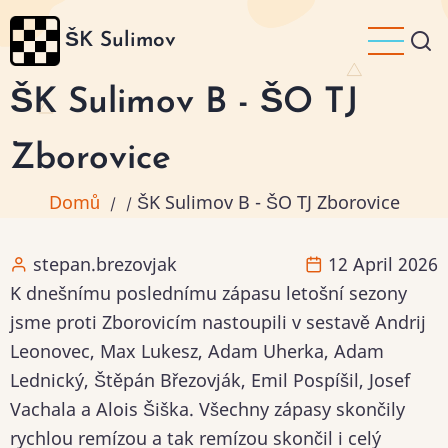
Přejít
ŠK Sulimov
k
hlavnímu
ŠK Sulimov B - ŠO TJ
obsahu
Zborovice
Domů
ŠK Sulimov B - ŠO TJ Zborovice
/
/
stepan.brezovjak
12 April 2026
K dnešnímu poslednímu zápasu letošní sezony
jsme proti Zborovicím nastoupili v sestavě Andrij
Leonovec, Max Lukesz, Adam Uherka, Adam
Lednický, Štěpán Březovják, Emil Pospíšil, Josef
Vachala a Alois Šiška. Všechny zápasy skončily
rychlou remízou a tak remízou skončil i celý